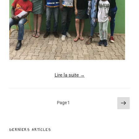
Lire la suite →
Pagination
Page
Page
1
suiva
des
publications
DERNIERS ARTICLES