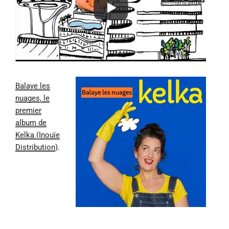
Balaye les
nuages, le
premier
album de
Kelka (Inouïe
Distribution
).