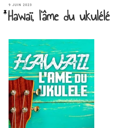
PUBLIÉ
9 JUIN 2023
Hawaï, l’âme du ukulélé
LE