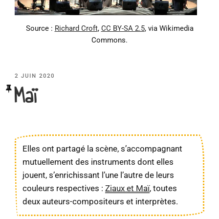
Source :
Richard Croft
,
CC BY-SA 2.5
, via Wikimedia
Commons.
PUBLIÉ
2 JUIN 2020
Maï
LE
Elles ont partagé la scène, s’accompagnant
mutuellement des instruments dont elles
jouent, s’enrichissant l’une l’autre de leurs
couleurs respectives :
Ziaux et Maï
, toutes
deux auteurs-compositeurs et interprètes.