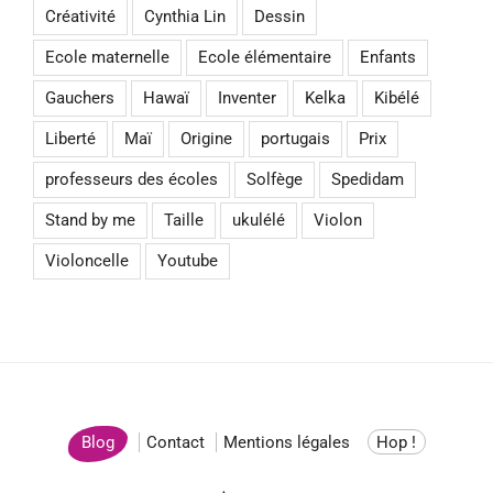
Créativité
Cynthia Lin
Dessin
Ecole maternelle
Ecole élémentaire
Enfants
Gauchers
Hawaï
Inventer
Kelka
Kibélé
Liberté
Maï
Origine
portugais
Prix
professeurs des écoles
Solfège
Spedidam
Stand by me
Taille
ukulélé
Violon
Violoncelle
Youtube
Blog
Contact
Mentions légales
Hop !