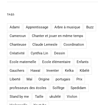
TAGS
Adami
Apprentissage
Arbre à musique
Buzz
Cameroun
Chanter et jouer en même temps
Chanteuse
Claude Lemesle
Coordination
Créativité
Cynthia Lin
Dessin
Ecole maternelle
Ecole élémentaire
Enfants
Gauchers
Hawaï
Inventer
Kelka
Kibélé
Liberté
Maï
Origine
portugais
Prix
professeurs des écoles
Solfège
Spedidam
Stand by me
Taille
ukulélé
Violon