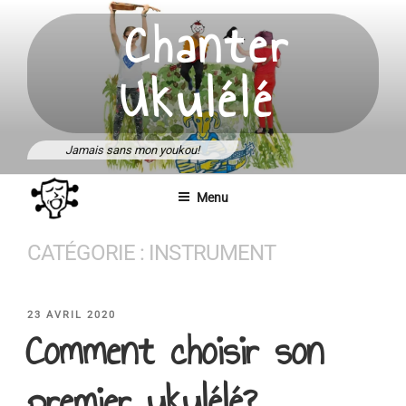
Aller
Chanter
au
contenu
Ukulélé
principal
Jamais sans mon youkou!
Menu
CATÉGORIE :
INSTRUMENT
PUBLIÉ
23 AVRIL 2020
Comment choisir son
LE
premier ukulélé?