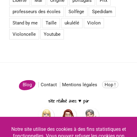
Liberté
Maï
Origine
portugais
Prix
professeurs des écoles
Solfège
Spedidam
Stand by me
Taille
ukulélé
Violon
Violoncelle
Youtube
Blog
Contact
Mentions légales
Hop !
site réalisé avec ♥ par