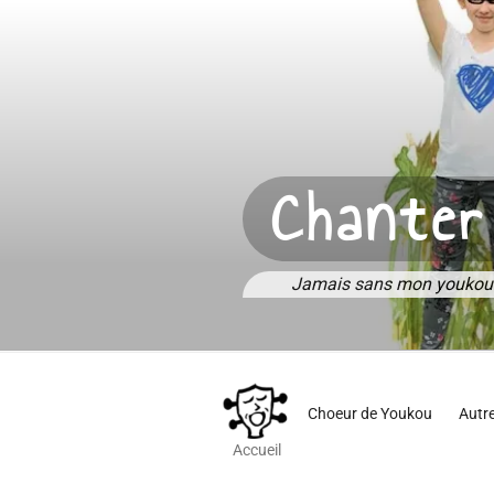
Aller
au
contenu
principal
Chanter
Jamais sans mon youkou
Choeur de Youkou
Autr
Accueil