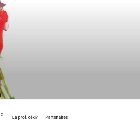
ne
La prof, céki?
Partenaires