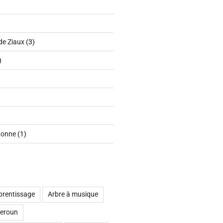
de Ziaux
(3)
)
nonne
(1)
prentissage
Arbre à musique
eroun