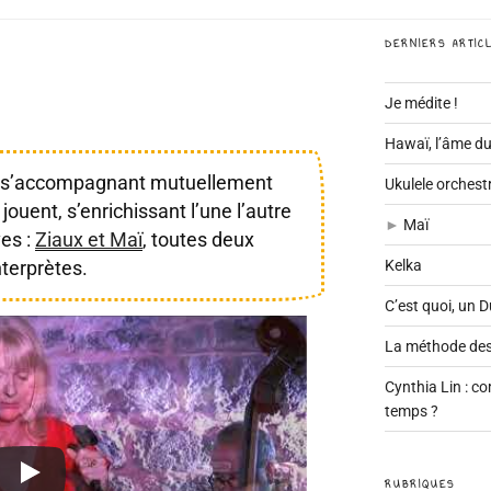
DERNIERS ARTIC
Je médite !
Hawaï, l’âme du
e, s’accompagnant mutuellement
Ukulele orchestr
jouent, s’enrichissant l’une l’autre
Maï
ves :
Ziaux et Maï
, toutes deux
Kelka
terprètes.
C’est quoi, un 
La méthode des
Cynthia Lin : c
temps ?
RUBRIQUES