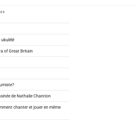
LES
 ukulélé
a of Great Britain
Dumiste?
sinée de Nathalie Chanrion
omment chanter et jouer en même