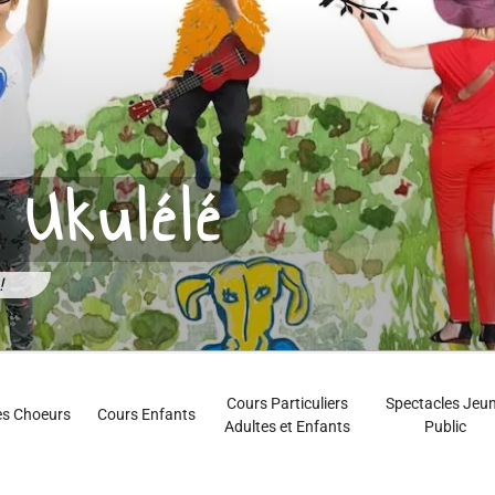
 Ukulélé
!
Cours Particuliers
Spectacles Jeu
es Choeurs
Cours Enfants
Adultes et Enfants
Public