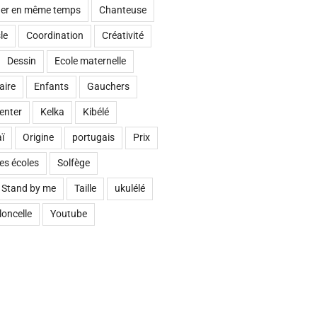
ouer en même temps
Chanteuse
le
Coordination
Créativité
Dessin
Ecole maternelle
aire
Enfants
Gauchers
enter
Kelka
Kibélé
ï
Origine
portugais
Prix
es écoles
Solfège
Stand by me
Taille
ukulélé
loncelle
Youtube