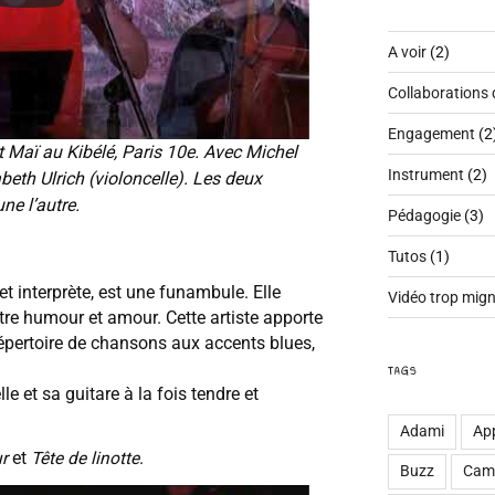
A voir
(2)
Collaborations 
Engagement
(2
t Maï au Kibélé, Paris 10e. Avec Michel
Instrument
(2)
beth Ulrich (violoncelle). Les deux
e l’autre.
Pédagogie
(3)
Tutos
(1)
t interprète, est une funambule. Elle
Vidéo trop mig
ntre humour et amour. Cette artiste apporte
épertoire de chansons aux accents blues,
TAGS
e et sa guitare à la fois tendre et
Adami
Ap
r
et
Tête de linotte
.
Buzz
Cam