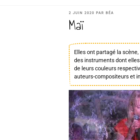
PUBLIÉ
2 JUIN 2020
PAR
BÉA
Maï
LE
Elles ont partagé la scèn
des instruments dont elles 
de leurs couleurs respecti
auteurs-compositeurs et in