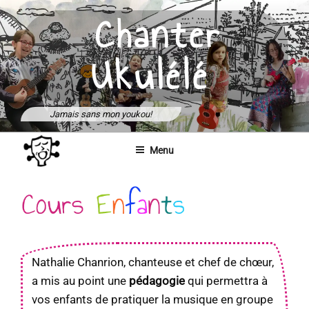
Aller
Chanter
au
contenu
Ukulélé
principal
Jamais sans mon youkou!
Menu
Cours Enfants
Nathalie Chanrion, chanteuse et chef de chœur,
a mis au point une
pédagogie
qui permettra à
vos enfants de pratiquer la musique en groupe