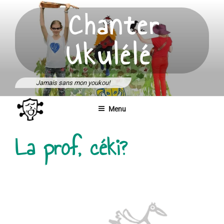
Aller
Chanter
au
contenu
Ukulélé
principal
Jamais sans mon youkou!
Menu
La prof, céki?