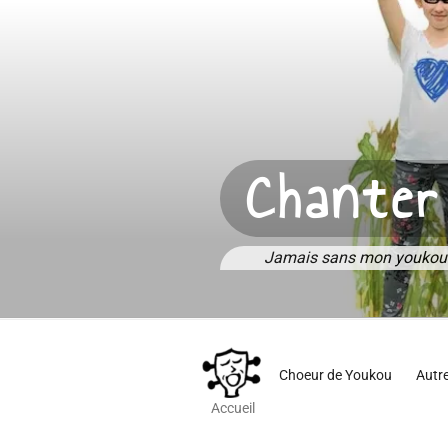
Aller
au
contenu
principal
Chanter
Jamais sans mon youkou
Choeur de Youkou
Autr
Accueil