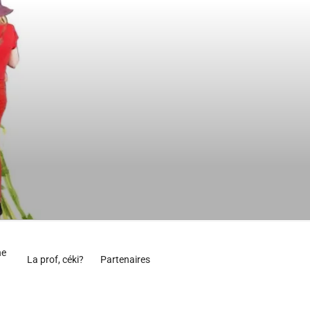
ne
La prof, céki?
Partenaires