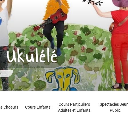
 Ukulélé
!
Cours Particuliers
Spectacles Jeu
es Choeurs
Cours Enfants
Adultes et Enfants
Public