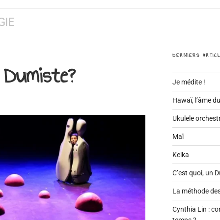
GIE
DERNIERS ARTIC
n Dumiste?
Je médite !
Hawaï, l’âme du
Ukulele orchestr
Maï
Kelka
C’est quoi, un 
La méthode des
Cynthia Lin : c
temps ?