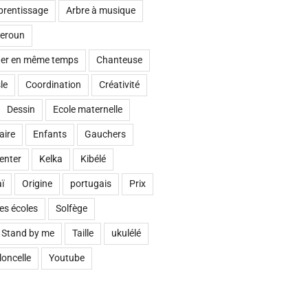
prentissage
Arbre à musique
eroun
ouer en même temps
Chanteuse
le
Coordination
Créativité
Dessin
Ecole maternelle
aire
Enfants
Gauchers
enter
Kelka
Kibélé
ï
Origine
portugais
Prix
es écoles
Solfège
Stand by me
Taille
ukulélé
loncelle
Youtube