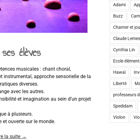
Adami
Ap
Buzz
Cam
Chanter et j
Claude Lemes
à ses élèves
Cynthia Lin
Ecole élément
ences musicales : chant choral,
Hawaï
Inv
t instrumental, approche sensorielle de la
Liberté
Ma
ratiques diverses.
ange avec les autres.
professeurs d
sibilité et imagination au sein d’un projet
Spedidam
que à plusieurs.
Violon
Vio
e et ouverte sur le monde.
re la suite →