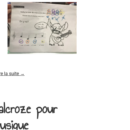
re la suite →
alcroze pour
musique