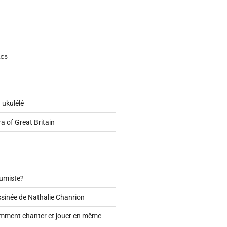
LES
 ukulélé
a of Great Britain
Dumiste?
sinée de Nathalie Chanrion
omment chanter et jouer en même