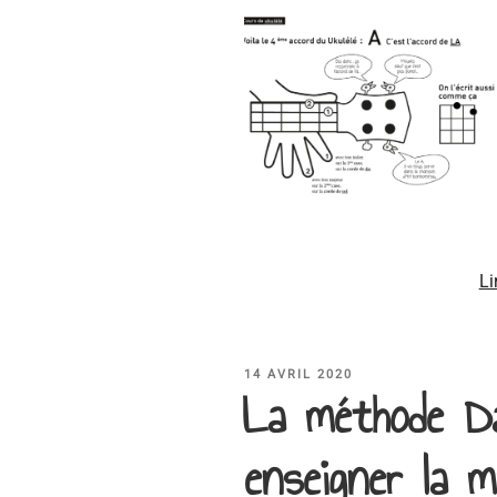
Li
PUBLIÉ
14 AVRIL 2020
La méthode D
LE
enseigner la 