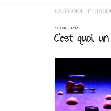
CATÉGORIE :
PÉDAGO
PUBLIÉ
30 AVRIL 2020
C’est quoi, u
LE