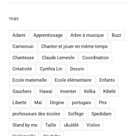
TAGS
Adami
Apprentissage
Arbre à musique
Buzz
Cameroun
Chanter et jouer en même temps
Chanteuse
Claude Lemesle
Coordination
Créativité
Cynthia Lin
Dessin
Ecole maternelle
Ecole élémentaire
Enfants
Gauchers
Hawaï
Inventer
Kelka
Kibélé
Liberté
Maï
Origine
portugais
Prix
professeurs des écoles
Solfège
Spedidam
Stand by me
Taille
ukulélé
Violon