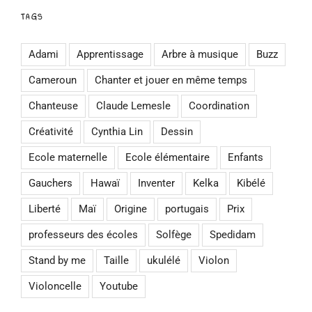
TAGS
Adami
Apprentissage
Arbre à musique
Buzz
Cameroun
Chanter et jouer en même temps
Chanteuse
Claude Lemesle
Coordination
Créativité
Cynthia Lin
Dessin
Ecole maternelle
Ecole élémentaire
Enfants
Gauchers
Hawaï
Inventer
Kelka
Kibélé
Liberté
Maï
Origine
portugais
Prix
professeurs des écoles
Solfège
Spedidam
Stand by me
Taille
ukulélé
Violon
Violoncelle
Youtube