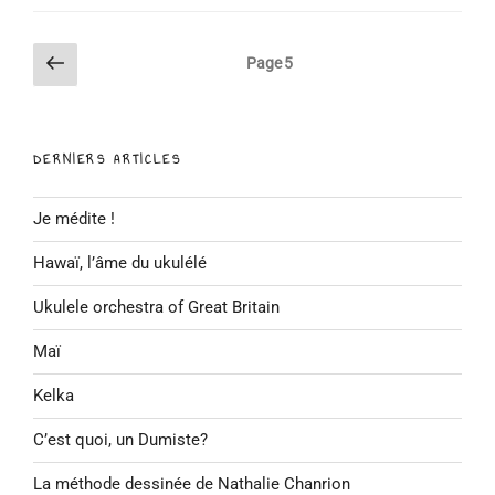
Pagination
Page
Page
5
précédente
des
publications
DERNIERS ARTICLES
Je médite !
Hawaï, l’âme du ukulélé
Ukulele orchestra of Great Britain
Maï
Kelka
C’est quoi, un Dumiste?
La méthode dessinée de Nathalie Chanrion